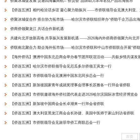
侨聚冰城促发展 贸通四海赢商机--“侨贸荟”品牌助力本埠名优产品出海拓市
【侨连五洲】相约哈洽话乡谊 凝心聚力助振兴 ——市侨联领导会见澳大利亚
侨聚冰城促合作 搭台协力拓市场——哈尔滨市侨联组织举办“侨助千企万品出海
侨商侨领聚龙江 共话合作新机遇
共建向北开放新高地 共享振兴发展新机遇 ——2026海内外侨商侨领聚力向北
侨联南北聚合力 助企海外拓市场——哈尔滨市侨联和中山市侨联联合开展“侨助
【海外侨讯】澳洲中国东北总商会举办春节团拜联谊活动——共叙乡情共谋发
【侨连五洲】哈尔滨市侨联领导会见厄瓜多尔侨领王寅龙一行
【侨连五洲】市侨联领导会见澳洲中国东北同乡总会一行
【侨连五洲】新加坡国家青年成就奖理事会理事长苏雅各一行拜会省侨联
【侨连五洲】市侨联邀请海外侨社团代表走进2026哈尔滨国际冰雪经济博览会
【侨连五洲】新加坡中国商会会长卓潮来一行拜会省侨联
【侨连五洲】澳大利亚黑龙江商会会长孙捷、美国中医师于家山到访省侨联
【侨连五洲】市侨联领导会见旅菲华侨工商联总会一行
首页