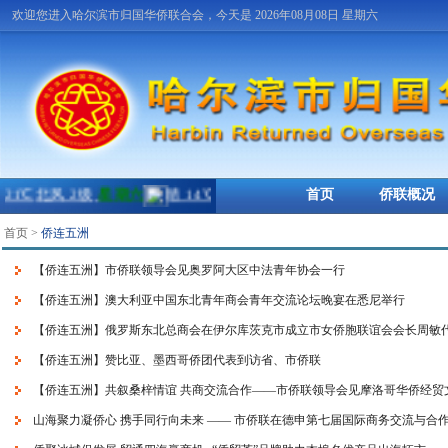
欢迎您进入哈尔滨市归国华侨联合会，今天是 2026年08月08日 星期六
首页
侨联概况
首页
>
侨连五洲
【侨连五洲】市侨联领导会见奥罗阿大区中法青年协会一行
【侨连五洲】澳大利亚中国东北青年商会青年交流论坛晚宴在悉尼举行
【侨连五洲】俄罗斯东北总商会在伊尔库茨克市成立市女侨胞联谊会会长周敏
【侨连五洲】赞比亚、墨西哥侨团代表到访省、市侨联
【侨连五洲】共叙桑梓情谊 共商交流合作——市侨联领导会见摩洛哥华侨经贸
山海聚力凝侨心 携手同行向未来 —— 市侨联在德申第七届国际商务交流与合