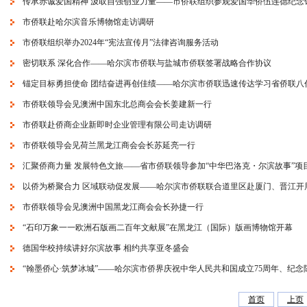
传承赤诚爱国精神 汲取自强创业力量——市侨联组织参观爱国华侨伍连德纪念
市侨联赴哈尔滨音乐博物馆走访调研
市侨联组织举办2024年“宪法宣传月”法律咨询服务活动
密切联系 深化合作——哈尔滨市侨联与盐城市侨联签署战略合作协议
锚定目标勇担使命 团结奋进再创佳绩——哈尔滨市侨联迅速传达学习省侨联八
市侨联领导会见澳洲中国东北总商会会长姜建新一行
市侨联赴侨商企业新即时企业管理有限公司走访调研
市侨联领导会见荷兰黑龙江商会会长苏延亮一行
汇聚侨商力量 发展特色文旅——省市侨联领导参加“中华巴洛克・尔滨故事”项
以侨为桥聚合力 区域联动促发展——哈尔滨市侨联联合道里区赴厦门、晋江开
市侨联领导会见澳洲中国黑龙江商会会长孙捷一行
“石印万象一一欧洲石版画二百年文献展”在黑龙江（国际）版画博物馆开幕
德国华校持续讲好尔滨故事 相约共享亚冬盛会
“翰墨侨心·筑梦冰城”——哈尔滨市侨界庆祝中华人民共和国成立75周年、纪念
首页
上页