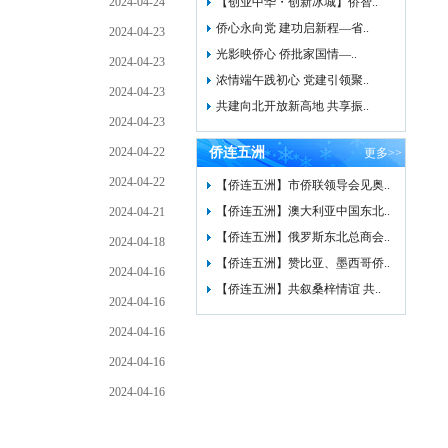
2024-04-24
【创业中华・创新冰城】侨智..
侨心永向党 建功启新程—省..
2024-04-23
光影映侨心 侨批家国情—..
2024-04-23
浓情端午践初心 党建引领聚..
2024-04-23
共建向北开放新高地 共享振..
2024-04-23
2024-04-22
侨连五洲
更多>>
2024-04-22
【侨连五洲】市侨联领导会见奥..
【侨连五洲】澳大利亚中国东北..
2024-04-21
【侨连五洲】俄罗斯东北总商会..
2024-04-18
【侨连五洲】赞比亚、墨西哥侨..
2024-04-16
【侨连五洲】共叙桑梓情谊 共..
2024-04-16
2024-04-16
2024-04-16
2024-04-16