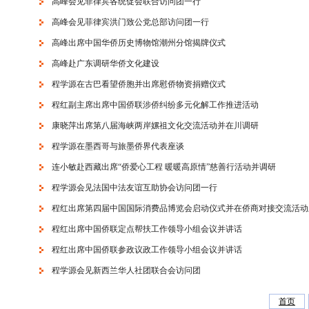
高峰会见菲律宾各统促会联合访问团一行
高峰会见菲律宾洪门致公党总部访问团一行
高峰出席中国华侨历史博物馆潮州分馆揭牌仪式
高峰赴广东调研华侨文化建设
程学源在古巴看望侨胞并出席慰侨物资捐赠仪式
程红副主席出席中国侨联涉侨纠纷多元化解工作推进活动
康晓萍出席第八届海峡两岸嫘祖文化交流活动并在川调研
程学源在墨西哥与旅墨侨界代表座谈
连小敏赴西藏出席“侨爱心工程 暖暖高原情”慈善行活动并调研
程学源会见法国中法友谊互助协会访问团一行
程红出席第四届中国国际消费品博览会启动仪式并在侨商对接交流活动
程红出席中国侨联定点帮扶工作领导小组会议并讲话
程红出席中国侨联参政议政工作领导小组会议并讲话
程学源会见新西兰华人社团联合会访问团
首页