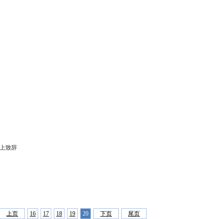
上致辞
上页
16
17
18
19
20
下页
尾页