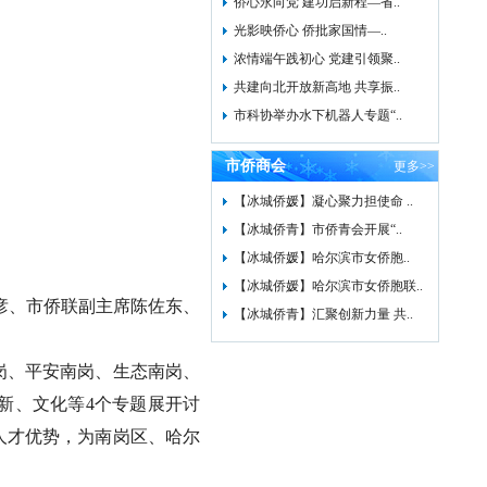
侨心永向党 建功启新程—省..
光影映侨心 侨批家国情—..
浓情端午践初心 党建引领聚..
共建向北开放新高地 共享振..
市科协举办水下机器人专题“..
市侨商会
更多>>
【冰城侨媛】凝心聚力担使命 ..
【冰城侨青】市侨青会开展“..
【冰城侨媛】哈尔滨市女侨胞..
【冰城侨媛】哈尔滨市女侨胞联..
彦、市侨联副主席陈佐东、
【冰城侨青】汇聚创新力量 共..
岗、平安南岗、生态南岗、
新、文化等4个专题展开讨
人才优势，为南岗区、哈尔