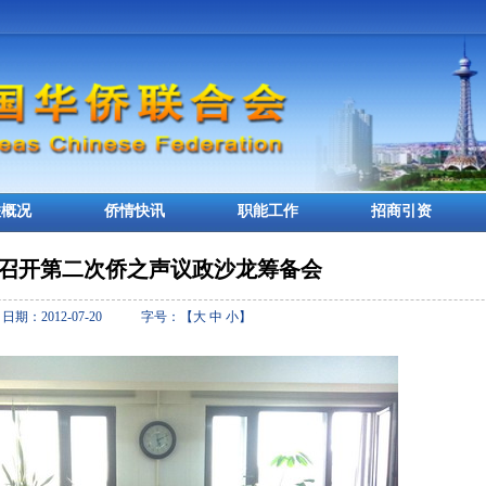
联概况
侨情快讯
职能工作
招商引资
召开第二次侨之声议政沙龙筹备会
日期：2012-07-20 字号：【
大
中
小
】