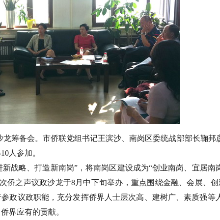
沙龙筹备会。市侨联党组书记王滨沙、南岗区委统战部部长鞠邦
10人参加。
进新战略、打造新南岗”，将南岗区建设成为“创业南岗、宜居南
次侨之声议政沙龙于8月中下旬举办，重点围绕金融、会展、创
行参政议政职能，充分发挥侨界人士层次高、建树广、素质强等
出侨界应有的贡献。